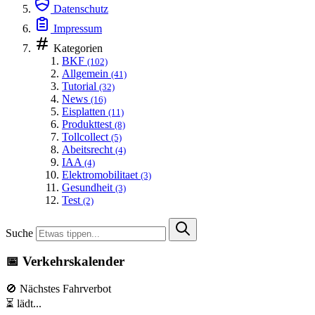
Datenschutz
Impressum
Kategorien
BKF
(102)
Allgemein
(41)
Tutorial
(32)
News
(16)
Eisplatten
(11)
Produkttest
(8)
Tollcollect
(5)
Abeitsrecht
(4)
IAA
(4)
Elektromobilitaet
(3)
Gesundheit
(3)
Test
(2)
Suche
📅 Verkehrskalender
🚫 Nächstes Fahrverbot
⏳ lädt...