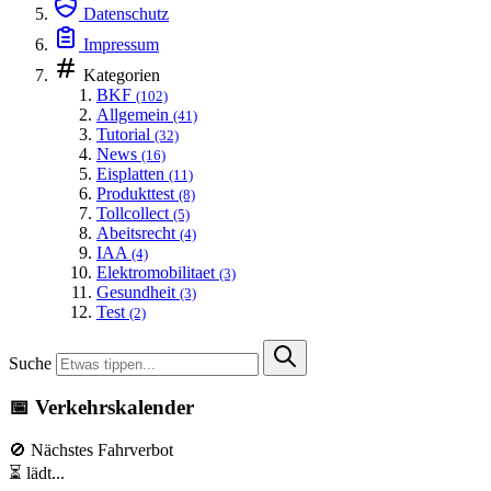
Datenschutz
Impressum
Kategorien
BKF
(102)
Allgemein
(41)
Tutorial
(32)
News
(16)
Eisplatten
(11)
Produkttest
(8)
Tollcollect
(5)
Abeitsrecht
(4)
IAA
(4)
Elektromobilitaet
(3)
Gesundheit
(3)
Test
(2)
Suche
📅 Verkehrskalender
🚫 Nächstes Fahrverbot
⏳ lädt...