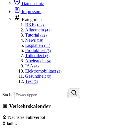
Datenschutz
Impressum
Kategorien
BKF
(102)
Allgemein
(41)
Tutorial
(32)
News
(16)
Eisplatten
(11)
Produkttest
(8)
Tollcollect
(5)
Abeitsrecht
(4)
IAA
(4)
Elektromobilitaet
(3)
Gesundheit
(3)
Test
(2)
Suche
📅 Verkehrskalender
🚫 Nächstes Fahrverbot
⏳ lädt...