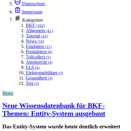
Datenschutz
Impressum
Kategorien
BKF
(102)
Allgemein
(41)
Tutorial
(32)
News
(16)
Eisplatten
(11)
Produkttest
(8)
Tollcollect
(5)
Abeitsrecht
(4)
IAA
(4)
Elektromobilitaet
(3)
Gesundheit
(3)
Test
(2)
News
Neue Wissensdatenbank für BKF-
Themen: Entity-System ausgebaut
Das Entity-System wurde heute deutlich erweitert