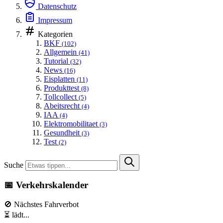
Datenschutz
Impressum
Kategorien
BKF
(102)
Allgemein
(41)
Tutorial
(32)
News
(16)
Eisplatten
(11)
Produkttest
(8)
Tollcollect
(5)
Abeitsrecht
(4)
IAA
(4)
Elektromobilitaet
(3)
Gesundheit
(3)
Test
(2)
Suche
📅 Verkehrskalender
🚫 Nächstes Fahrverbot
⏳ lädt...