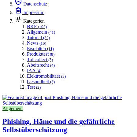
Datenschutz
Impressum
Kategorien
BKF
(102)
Allgemein
(41)
Tutorial
(32)
News
(16)
Eisplatten
(11)
Produkttest
(8)
Tollcollect
(5)
Abeitsrecht
(4)
IAA
(4)
Elektromobilitaet
(3)
Gesundheit
(3)
Test
(2)
Allgemein
Phishing, Häme und die gefährliche
Selbstüberschätzung