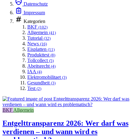
Datenschutz
Impressum
Kategorien
BKF
(102)
Allgemein
(41)
Tutorial
(32)
News
(16)
Eisplatten
(11)
Produkttest
(8)
Tollcollect
(5)
Abeitsrecht
(4)
IAA
(4)
Elektromobilitaet
(3)
Gesundheit
(3)
Test
(2)
BKF
Allgemein
Entgelttransparenz 2026: Wer darf was
verdienen – und wann wird es