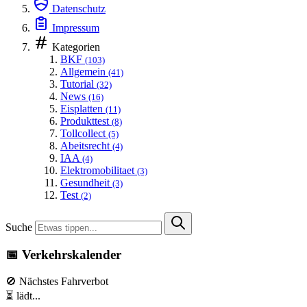
Datenschutz
Impressum
Kategorien
BKF
(103)
Allgemein
(41)
Tutorial
(32)
News
(16)
Eisplatten
(11)
Produkttest
(8)
Tollcollect
(5)
Abeitsrecht
(4)
IAA
(4)
Elektromobilitaet
(3)
Gesundheit
(3)
Test
(2)
Suche
📅 Verkehrskalender
🚫 Nächstes Fahrverbot
⏳ lädt...