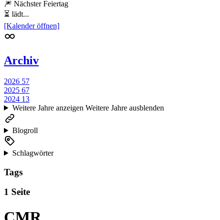
🎆 Nächster Feiertag
⏳ lädt...
[Kalender öffnen]
Archiv
2026
57
2025
67
2024
13
Weitere Jahre anzeigen
Weitere Jahre ausblenden
Blogroll
Schlagwörter
Tags
1 Seite
CMR