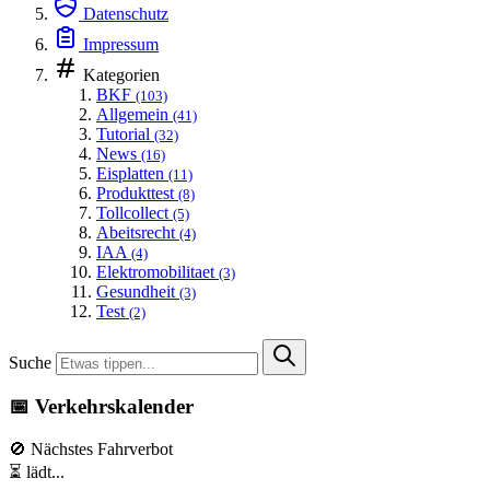
Datenschutz
Impressum
Kategorien
BKF
(103)
Allgemein
(41)
Tutorial
(32)
News
(16)
Eisplatten
(11)
Produkttest
(8)
Tollcollect
(5)
Abeitsrecht
(4)
IAA
(4)
Elektromobilitaet
(3)
Gesundheit
(3)
Test
(2)
Suche
📅 Verkehrskalender
🚫 Nächstes Fahrverbot
⏳ lädt...