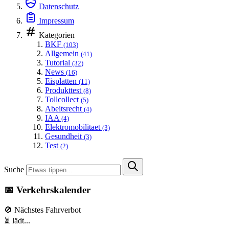
Datenschutz
Impressum
Kategorien
BKF
(103)
Allgemein
(41)
Tutorial
(32)
News
(16)
Eisplatten
(11)
Produkttest
(8)
Tollcollect
(5)
Abeitsrecht
(4)
IAA
(4)
Elektromobilitaet
(3)
Gesundheit
(3)
Test
(2)
Suche
📅 Verkehrskalender
🚫 Nächstes Fahrverbot
⏳ lädt...