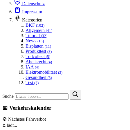
Datenschutz
Impressum
Kategorien
BKF
(102)
Allgemein
(41)
Tutorial
(32)
News
(16)
Eisplatten
(11)
Produkttest
(8)
Tollcollect
(5)
Abeitsrecht
(4)
IAA
(4)
Elektromobilitaet
(3)
Gesundheit
(3)
Test
(2)
Suche
📅 Verkehrskalender
🚫 Nächstes Fahrverbot
⏳ lädt...