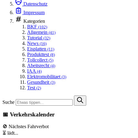
Datenschutz
Impressum
Kategorien
BKF
(102)
Allgemein
(41)
Tutorial
(32)
News
(16)
Eisplatten
(11)
Produkttest
(8)
Tollcollect
(5)
Abeitsrecht
(4)
IAA
(4)
Elektromobilitaet
(3)
Gesundheit
(3)
Test
(2)
Suche
📅 Verkehrskalender
🚫 Nächstes Fahrverbot
⏳ lädt...