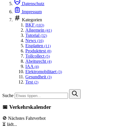
Datenschutz
Impressum
Kategorien
BKF
(103)
Allgemein
(41)
Tutorial
(32)
News
(16)
Eisplatten
(11)
Produkttest
(8)
Tollcollect
(5)
Abeitsrecht
(4)
IAA
(4)
Elektromobilitaet
(3)
Gesundheit
(3)
Test
(2)
Suche
📅 Verkehrskalender
🚫 Nächstes Fahrverbot
⏳ lädt...