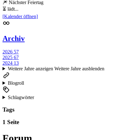
🎆 Nächster Feiertag
⏳ lädt...
[Kalender öffnen]
Archiv
2026
57
2025
67
2024
13
Weitere Jahre anzeigen
Weitere Jahre ausblenden
Blogroll
Schlagwörter
Tags
1 Seite
Forum