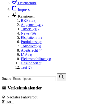
Datenschutz
Impressum
Kategorien
BKF
(103)
Allgemein
(41)
Tutorial
(32)
News
(16)
Eisplatten
(11)
Produkttest
(8)
Tollcollect
(5)
Abeitsrecht
(4)
IAA
(4)
Elektromobilitaet
(3)
Gesundheit
(3)
Test
(2)
Suche
📅 Verkehrskalender
🚫 Nächstes Fahrverbot
⏳ lädt...