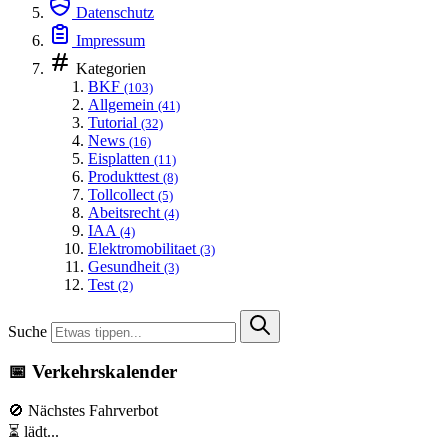
Datenschutz
Impressum
Kategorien
BKF
(103)
Allgemein
(41)
Tutorial
(32)
News
(16)
Eisplatten
(11)
Produkttest
(8)
Tollcollect
(5)
Abeitsrecht
(4)
IAA
(4)
Elektromobilitaet
(3)
Gesundheit
(3)
Test
(2)
Suche
📅 Verkehrskalender
🚫 Nächstes Fahrverbot
⏳ lädt...