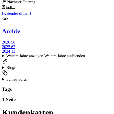
🎆 Nächster Feiertag
⏳ lädt...
[Kalender öffnen]
Archiv
2026
56
2025
67
2024
13
Weitere Jahre anzeigen
Weitere Jahre ausblenden
Blogroll
Schlagwörter
Tags
1 Seite
Kundenkarten