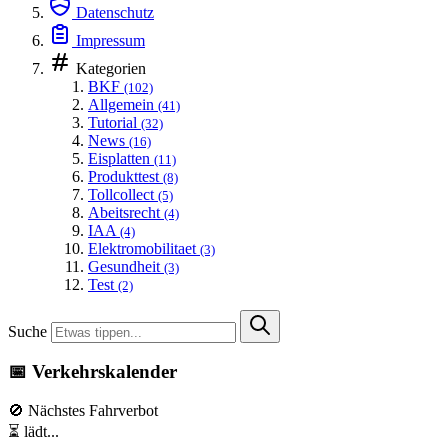
Datenschutz
Impressum
Kategorien
BKF
(102)
Allgemein
(41)
Tutorial
(32)
News
(16)
Eisplatten
(11)
Produkttest
(8)
Tollcollect
(5)
Abeitsrecht
(4)
IAA
(4)
Elektromobilitaet
(3)
Gesundheit
(3)
Test
(2)
Suche
📅 Verkehrskalender
🚫 Nächstes Fahrverbot
⏳ lädt...