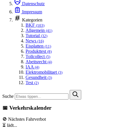
Datenschutz
Impressum
Kategorien
BKF
(103)
Allgemein
(41)
Tutorial
(32)
News
(16)
Eisplatten
(11)
Produkttest
(8)
Tollcollect
(5)
Abeitsrecht
(4)
IAA
(4)
Elektromobilitaet
(3)
Gesundheit
(3)
Test
(2)
Suche
📅 Verkehrskalender
🚫 Nächstes Fahrverbot
⏳ lädt...