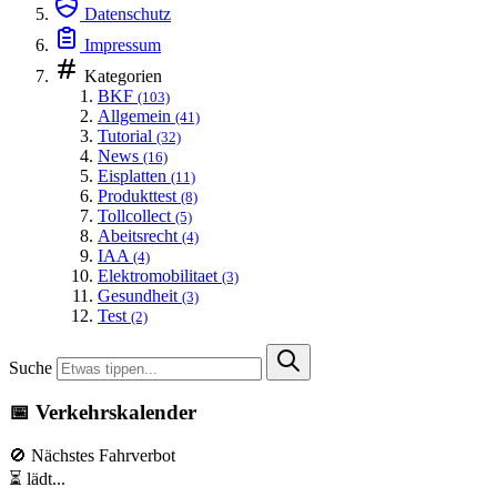
Datenschutz
Impressum
Kategorien
BKF
(103)
Allgemein
(41)
Tutorial
(32)
News
(16)
Eisplatten
(11)
Produkttest
(8)
Tollcollect
(5)
Abeitsrecht
(4)
IAA
(4)
Elektromobilitaet
(3)
Gesundheit
(3)
Test
(2)
Suche
📅 Verkehrskalender
🚫 Nächstes Fahrverbot
⏳ lädt...