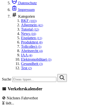
Datenschutz
Impressum
Kategorien
BKF
(103)
Allgemein
(41)
Tutorial
(32)
News
(16)
Eisplatten
(11)
Produkttest
(8)
Tollcollect
(5)
Abeitsrecht
(4)
IAA
(4)
Elektromobilitaet
(3)
Gesundheit
(3)
Test
(2)
Suche
📅 Verkehrskalender
🚫 Nächstes Fahrverbot
⏳ lädt...