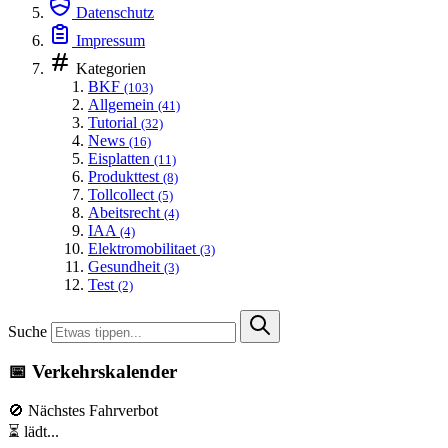
Datenschutz
Impressum
Kategorien
BKF
(103)
Allgemein
(41)
Tutorial
(32)
News
(16)
Eisplatten
(11)
Produkttest
(8)
Tollcollect
(5)
Abeitsrecht
(4)
IAA
(4)
Elektromobilitaet
(3)
Gesundheit
(3)
Test
(2)
Suche
📅 Verkehrskalender
🚫 Nächstes Fahrverbot
⏳ lädt...