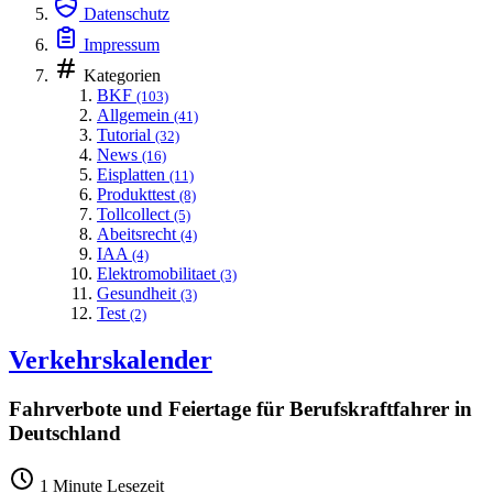
Datenschutz
Impressum
Kategorien
BKF
(103)
Allgemein
(41)
Tutorial
(32)
News
(16)
Eisplatten
(11)
Produkttest
(8)
Tollcollect
(5)
Abeitsrecht
(4)
IAA
(4)
Elektromobilitaet
(3)
Gesundheit
(3)
Test
(2)
Verkehrskalender
Fahrverbote und Feiertage für Berufskraftfahrer in
Deutschland
1 Minute Lesezeit